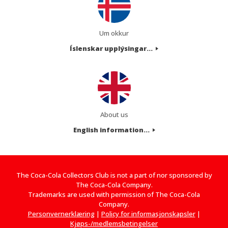
Um okkur
Íslenskar upplýsingar...
About us
English information...
The Coca-Cola Collectors Club is not a part of nor sponsored by
The Coca-Cola Company.
Trademarks are used with permission of The Coca-Cola
Company.
Personvernerklæring
|
Policy for informasjonskapsler
|
Kjøps-/medlemsbetingelser