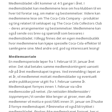
Medlemsbladet vårt kommer ut 4-5 ganger i året. I
medlemsbladet kan medlemmene lese om hva klubben til en
hver tid foretar seg, om møter og bestemmelser. Videre kan
medlemmene lese om The Coca-Cola Company – produkter
og ting relatert til selskapet og The Coca-Cola Collectors Club
– deres arrangementer og bestemmelser. Medlemmene kan
også sende oss brev og spørsmål som besvares i
medlemsbladet. I tillegg finnes det en egen medlemsbutikk
hvor medlemmene kan kjøpe spesielle Coca-Cola-effekter til
samlingene sine. Med andre ord; god og interessant lesing!
Medlemsavtale
En medlemsperiode løper fra 1. Februar til 31. Januar året
etter. Det skal betales samme medlemskontingent uansett
når på året medlemskapet tegnes. Ved innmelding i løpet av
et år, vil medlemmet mottatt medlemsblader og eventuelt
andre publikasjoner utgitt fra 1. Februar samme år.
Medlemskapet fornyes innen 1. Februar via våre
medlemssider på nettet.
(Se nettsiden Medlemssider i
toppmenyen.)
Vi sender ikke lenger ut giroer, men alle
medlemmer vil motta e-post/SMS innen 31. januar om å huske
å fornye medlemskapet. Påminnelse vil også bli trykket i
medlemsbladet. Ønskes ikke medlemskapet fornyet, ber vi