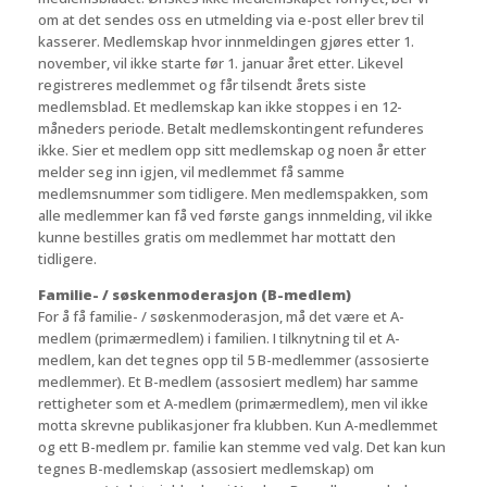
om at det sendes oss en utmelding via e-post eller brev til
kasserer. Medlemskap hvor innmeldingen gjøres etter 1.
november, vil ikke starte før 1. januar året etter. Likevel
registreres medlemmet og får tilsendt årets siste
medlemsblad. Et medlemskap kan ikke stoppes i en 12-
måneders periode. Betalt medlemskontingent refunderes
ikke. Sier et medlem opp sitt medlemskap og noen år etter
melder seg inn igjen, vil medlemmet få samme
medlemsnummer som tidligere. Men medlemspakken, som
alle medlemmer kan få ved første gangs innmelding, vil ikke
kunne bestilles gratis om medlemmet har mottatt den
tidligere.
Familie- / søskenmoderasjon (B-medlem)
For å få familie- / søskenmoderasjon, må det være et A-
medlem (primærmedlem) i familien. I tilknytning til et A-
medlem, kan det tegnes opp til 5 B-medlemmer (assosierte
medlemmer). Et B-medlem (assosiert medlem) har samme
rettigheter som et A-medlem (primærmedlem), men vil ikke
motta skrevne publikasjoner fra klubben. Kun A-medlemmet
og ett B-medlem pr. familie kan stemme ved valg. Det kan kun
tegnes B-medlemskap (assosiert medlemskap) om