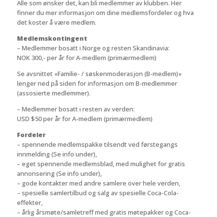
Alle som ønsker det, kan bli medlemmer av klubben. Her
finner du mer informasjon om dine medlemsfordeler og hva
det koster å være medlem.
Medlemskontingent
– Medlemmer bosatt i Norge og resten Skandinavia:
NOK 300,- per år for A-medlem (primærmedlem)
Se avsnittet «Familie- / søskenmoderasjon (B-medlem)»
lenger ned på siden for informasjon om B-medlemmer
(assosierte medlemmer).
– Medlemmer bosatt i resten av verden:
USD $50 per år for A-medlem (primærmedlem)
Fordeler
– spennende medlemspakke tilsendt ved førstegangs
innmelding (Se info under),
– eget spennende medlemsblad, med mulighet for gratis
annonsering (Se info under),
– gode kontakter med andre samlere over hele verden,
– spesielle samlertilbud og salg av spesielle Coca-Cola-
effekter,
– årlig årsmøte/samletreff med gratis møtepakker og Coca-