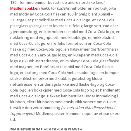
180,- for medlemmer bosatt i de andre nordiske land.)
Medlemspakken
(klikk for bilde)
inneholder en rød t-skjorte
med motiv av Coca-Cola flasken 100 år (velg blant XSmall –
5XLarge), et par solbriller med Coca-Cola logo, et Coca-Cola
plastglass (plastglasset leveres i tilfeldig farge sort, rød eller
gjennomsiktig), en kortholder til mobil med Coca-Cola logo, en
nøkkelring med vognpolett med klubblogo, et nøkkelbånd
med Coca-Cola logo, en refleks formet som en Coca-Cola
flaske og med Coca-Cola logo, en halsvarmer (bøff/buff/hals)
med Coca-Cola Zero Sugar logo, en kulepenn med Coca-Cola
logo og klubb-nettadresse, en miniatyr Coca-Cola glassflaske
med magnet, en PopSocket til mobil med Coca-Cola flaske-
logo, en ballong med Coca-Cola Ambassador logo, en bumper
sticker (klistremerke) med klubb logotekst og klubb-
nettadresse, en underlagsbrikke med flaske-logo og Coca-
Cola logo, en bokskjøler med Coca-Cola logo og et handlenett
med Coca-Cola logo. Pakken kan bestilles under innmelding i
klubben, eller i klubbens medlemsbutikk senere om du ikke
bestilte den ved innmelding
(se nettsiden «Medlemssider» i
toppmenyen).
Medlemspakken kommer i løpet av et par ukers
tid.
Medlemsbladet «Coca-Cola News»