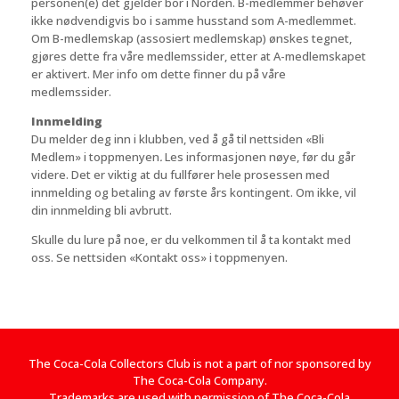
personen(e) det gjelder bor i Norden. B-medlemmer behøver
ikke nødvendigvis bo i samme husstand som A-medlemmet.
Om B-medlemskap (assosiert medlemskap) ønskes tegnet,
gjøres dette fra våre medlemssider, etter at A-medlemskapet
er aktivert. Mer info om dette finner du på våre
medlemssider.
Innmelding
Du melder deg inn i klubben, ved å gå til nettsiden «Bli
Medlem» i toppmenyen
.
Les informasjonen nøye, før du går
videre. Det er viktig at du fullfører hele prosessen med
innmelding og betaling av første års kontingent. Om ikke, vil
din innmelding bli avbrutt.
Skulle du lure på noe, er du velkommen til å ta kontakt med
oss. Se nettsiden «Kontakt oss» i toppmenyen.
The Coca-Cola Collectors Club is not a part of nor sponsored by
The Coca-Cola Company.
Trademarks are used with permission of The Coca-Cola