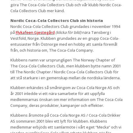
göra The Coca-Cola Collectors Club och vår klubb Nordic Coca-
Cola Collectors Club mer känd.
Nordic Coca-Cola Collectors Club sin historia
Nordic Coca-Cola Collectors Club grundades i november 1994
på
Flykafeen Gjestegård
(klicka för bild)
nära Tønsberg i
Vestfold, Norge. Klubben grundades av en grupp Coca-Cola-
entusiaster från Östnorge med en hobby att samla föremål
från, och historia om, The Coca-Cola Company.
Klubbens namn var ursprungligen The Norway Chapter of
The Coca-Cola Collectors Club, men klubben bytte namn 2001
till The Nordic Chapter / Nordic Coca-Cola Collectors Club för
att stå starkare i en gemenskap mellan de nordiska länderna.
Klubben erkändes så småningom av Coca-Cola Norge AS och
år 2001 inledde vi ett nära samarbete för att uppfylla
medlemmarnas önskan om mer information om The Coca-Cola
Company, deras produkter, kampanjer och effekter.
Klubbens årsmöte på Coca-Cola Norge AS / Coca-Cola Drikker
AS sommaren 2001 blev ett lyft för klubben. Klubbens
medlemmar erbjöds ett samlarmöte i vårt eget “Mecka” och vi
visades ovanför Coca-Cola vilket arbete klubben gör för