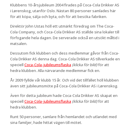
Klubbens 10-årsjubileum 2004 firades på Coca-Cola Drikker AS
i Lørenskog, utanför Oslo. Nästan 80 personer samlades här
för att köpa, sälja och byta, och för att besöka fabriken.
Direktör John Ustas höll ett utmärkt föredrag om The Coca-
Cola Company, och Coca-Cola Drikker AS ställde sina lokaler till
förfogande hela dagen. De serverade också en utsökt måltid i
matsalen.
Dessutom fick klubben och dess medlemmar gåvor från Coca-
Cola Drikker AS denna dag. Coca-Cola Drikker AS tillverkade en
speciell
Coca-Cola-jubileumsflaska
(klicka för bild)
för att
hedra klubben. Alla närvarande medlemmar fick en.
År 2009 fyllde vår klubb 15 år. Och vid det tillfället höll klubben
även sitt jubileumsmöte på Coca-Cola Drikker AS i Lørenskog.
Även för detta jubileum hade Coca-Cola Drikker AS skapat en
speciell
Coca-Cola-jubileumsflaska
(klicka för bild)
för att
hedra klubben.
Runt 50 personer, samlare från hemlandet och utlandet med
sina familjer, hade hittat vägen till mötet.