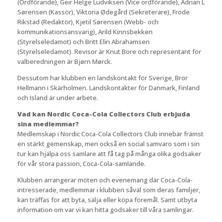
(Ordförande), Geir Helge Ludviksen (Vice ordförande), Adrian L
Sørensen (Kassör), Viktoria Ødegård (Sekreterare), Frode
Rikstad (Redaktör), Kjetil Sørensen (Webb- och
kommunikationsansvarig), Arild Kinnsbekken
(Styrelseledamot) och Britt Elin Abrahamsen
(Styrelseledamot). Revisor är Knut Bore och representant för
valberedningen är Bjørn Mørck.
Dessutom har klubben en landskontakt för Sverige, Bror
Hellmann i Skärholmen. Landskontakter för Danmark, Finland
och Island är under arbete.
Vad kan Nordic Coca-Cola Collectors Club erbjuda
sina medlemmar?
Medlemskap i Nordic Coca-Cola Collectors Club innebär främst
en stärkt gemenskap, men också en social samvaro som i sin
tur kan hjälpa oss samlare att få tag på många olika godsaker
för vår stora passion, Coca-Cola-samlande.
Klubben arrangerar möten och evenemang där Coca-Cola-
intresserade, medlemmar i klubben såväl som deras familjer,
kan träffas för att byta, sälja eller köpa föremål. Samt utbyta
information om var vi kan hitta godsaker till våra samlingar.