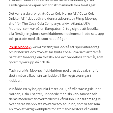
samlargemenskapen och för att marknadsföra företaget.
Det var särskilt roligt att Coca-Cola Norge AS / Coca-Cola
Drikker AS fick besök vid denna tidpunkt av Philip Mooney,
chef för The Coca-Cola Companys arkiv i Atlanta, USA.
Mooney, som var på en Europaturné, tog sig tid att besöka
alla försäljningsbord som klubbens medlemmar hade satt upp
och pratade med alla som hade frågor.
Philip Mooney
(klicka för bild)
höll också ett specialföredrag
om historiska och mycket sällsynta Coca-Cola-samlarföremål.
Samt ett föredrag om förfalskade och värdelösa föremål, som
tyvärr dyker upp då och då.
Tack vare Mr. Mooney fick klubben god pressbevakning för
detta möte vilket i sin tur ledde till fler registreringar i
klubben.
Vi nådde en ny höjdpunkt i mars 2003, då vår ”tävlingsklubb” i
Norden, Oslo Chapter, upphörde med sin verksamhet och
deras medlemmar överfördes till vår klubb. Dessutom tog vi
över deras webbplats www.cocacolaclub.no, som vi ser som
en mycket viktig webbplats för att marknadsföra vår klubb.