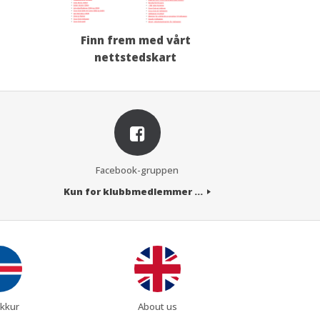
Finn frem med vårt
nettstedskart
Facebook-gruppen
Kun for klubbmedlemmer ...
kkur
About us