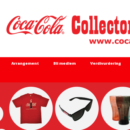
Arrangement
Bli medlem
Verdivurdering