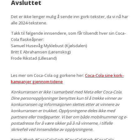
Avsluttet
Det er ikke lenger mulig å sende inn gork-tekster, da vi nå har
alle 2024-tekstene.
Takk til følgende innsendere, som får tilsendt hver sin Coca-
Cola flaskeåpner:
Samuel Husevåg Myklebust (Kjølsdalen)
Britt E Abrahamsen (Lørenskog)
Frode Rikstad (Lillesand)
Les mer om Coca-Cola og gorkene her:
Coca-Cola sine kork-
kampanjer gjennom tidene
Konkurransen er ikke i samarbeid med Meta eller Coca-Cola.
Dine personopplysninger benyttes kun til å trekke vinner av
konkurransen og informasjonen slettes etter at vinnere av
konkurransen er trukket. Opplysningene deles ikke med
partnere eller tredjeparter. Vi ber om både mobilnummer og e-
postadresse for å være sikker på å nå vinnerne, i tilfelle
skrivefeil ved innsendelse av opplysningene.
#gork #kork #CocaColaGork #CocaColaKork #CocaCola