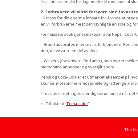
Hvis innsatsen din blir lagt merke til (noe som til slu
2. Forbrukere vil alltid forsvare sine favoritte
Til tross for din enorme innsats for å vinne et br
er, vil forbrukerne mest sannsynlig ta en side og for
For masseproduksjonsselskaper som Pepsi, Coca-Cola,
– Brand advocates (merkevareforkjempere. Red.anm.),
den, de vil være en del av den.
– Waivers (fraskrivere. Red.anm.), som bytter mellom
morsomme annonser og overgår andre.
Pepsi og Coca-Cola er et utmerket eksempel på hvord
skumle, morsomme, emosjonelle og latterlige annonse
Tross alt er det ingen elendig berømmelse når det 
<- Tilbake til “
Tema-sider
“
The Coc