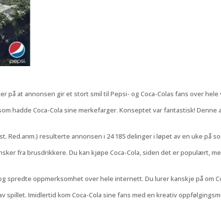
ker på at annonsen gir et stort smil til Pepsi- og Coca-Colas fans over hele
som hadde Coca-Cola sine merkefarger. Konseptet var fantastisk! Denne a
. Red.anm.) resulterte annonsen i 24 185 delinger i løpet av en uke på s
er fra brusdrikkere. Du kan kjøpe Coca-Cola, siden det er populært, men 
 og spredte oppmerksomhet over hele internett. Du lurer kanskje på om C
 av spillet. Imidlertid kom Coca-Cola sine fans med en kreativ oppfølgin