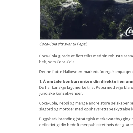
Coca-Cola sitt svar til Pepsi.
Coca-Cola gjorde et flott triks med sin robuste res
helt, som Coca-Cola.
Denne flotte Halloween-markedsføringskampanjen illu
1.
Å omtale konkurrenten din direkte i en an
Du har kanskje lagt merke til at Pepsi med vilje bl
juridiske konsekvenser.
Coca-Cola, Pepsi og mange andre store selskaper bru
slagord og mottoer med opphavsrettsbeskyttelse k
Piggyback branding (strategisk merkevarebygging der
definitivt gi din bedrift mer publisitet hvis det gjøre