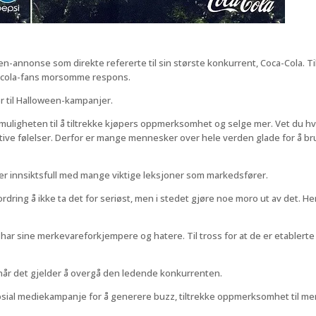
n-annonse som direkte refererte til sin største konkurrent, Coca-Cola. 
en cola-fans morsomme respons.
r til Halloween-kampanjer.
muligheten til å tiltrekke kjøpers oppmerksomhet og selge mer. Vet du hv
sitive følelser. Derfor er mange mennesker over hele verden glade for å br
n er innsiktsfull med mange viktige leksjoner som markedsfører.
rdring å ikke ta det for seriøst, men i stedet gjøre noe moro ut av det. H
 har sine merkevareforkjempere og hatere. Til tross for at de er etablert
 når det gjelder å overgå den ledende konkurrenten.
al mediekampanje for å generere buzz, tiltrekke oppmerksomhet til merke