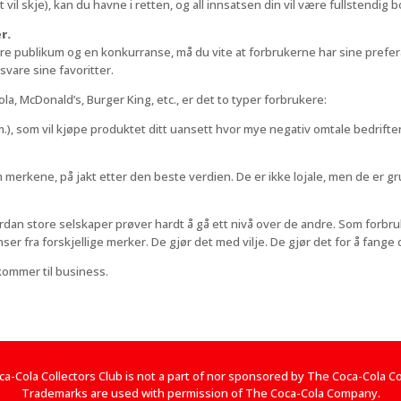
tt vil skje), kan du havne i retten, og all innsatsen din vil være fullstendig
r.
edere publikum og en konkurranse, må du vite at forbrukerne har sine pre
svare sine favoritter.
 McDonald’s, Burger King, etc., er det to typer forbrukere:
 som vil kjøpe produktet ditt uansett hvor mye negativ omtale bedriften 
 merkene, på jakt etter den beste verdien. De er ikke lojale, men de er gru
an store selskaper prøver hardt å gå ett nivå over de andre. Som forbruk
r fra forskjellige merker. De gjør det med vilje. De gjør det for å fange 
kommer til business.
a-Cola Collectors Club is not a part of nor sponsored by The Coca-Cola 
Trademarks are used with permission of The Coca-Cola Company.