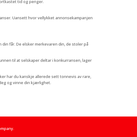
 bortkastet tid og penger.
feranser. Uansett hvor vellykket annonsekampanjen
din får. De elsker merkevaren din, de stoler på
nnen til at selskaper deltar i konkurransen, lager
er har du kanskje allerede sett tonnevis av rare,
deg og vinne din kjærlighet.
Company.