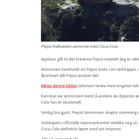
Pepsi Halloween-annonse med Coca-Cola.
Applaus går til det kreative Pepsi-teamet! Jeg er sik
Annonsen inneholdt en Pepsi-boks i en rød kappe, 
åpenbart slik Pepsi ønsket det.
Ifølge denne kilden
(ekstern lenke med engelsk tekst
Kanskje var annonsen ment å avsløre de dypeste ønsk
Cola-fan er skummelt.
Veldig bra gjort, Pepsi! Annonsen skapte stemning
Selskapets offisielle representanter meldte seg ut
Coca-Cola definitivt løpet med sin respons.
Alle vil være en helt!