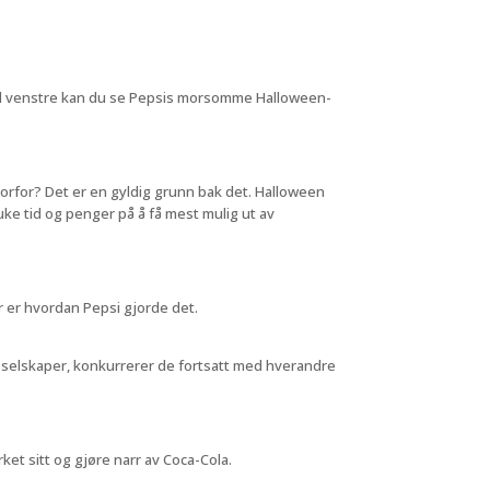
Til venstre kan du se Pepsis morsomme Halloween-
orfor? Det er en gyldig grunn bak det. Halloween
uke tid og penger på å få mest mulig ut av
er er hvordan Pepsi gjorde det.
e selskaper, konkurrerer de fortsatt med hverandre
t sitt og gjøre narr av Coca-Cola.