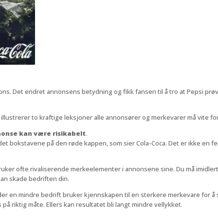
pons. Det endret annonsens betydning og fikk fansen til å tro at Pepsi prø
strerer to kraftige leksjoner alle annonsører og merkevarer må vite for å
nonse kan være risikabelt
.
andet bokstavene på den røde kappen, som sier Cola-Coca. Det er ikke en fe
ker ofte rivaliserende merkeelementer i annonsene sine. Du må imidlertid 
an skade bedriften din.
 en mindre bedrift bruker kjennskapen til en sterkere merkevare for å sk
s på riktig måte. Ellers kan resultatet bli langt mindre vellykket.