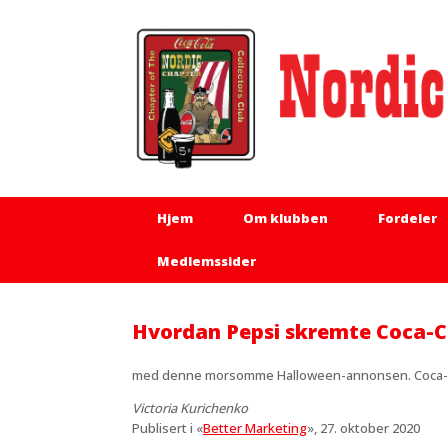
Hopp
til
innhold
Hjem
Om klubben
Fordeler
Medlemssider
Hvordan Pepsi skremte Coca-C
med denne morsomme Halloween-annonsen. Coca-Col
Victoria Kurichenko
Publisert i «
Better Marketing
», 27. oktober 2020