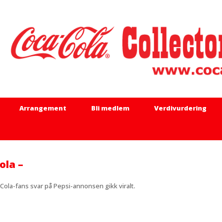
Arrangement
Bli medlem
Verdivurdering
ola –
a-fans svar på Pepsi-annonsen gikk viralt.