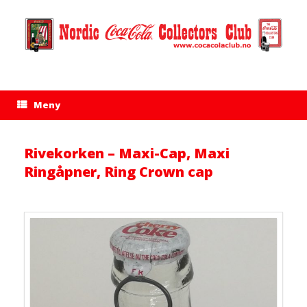
Hopp
til
innhold
Meny
Rivekorken – Maxi-Cap, Maxi
Ringåpner, Ring Crown cap