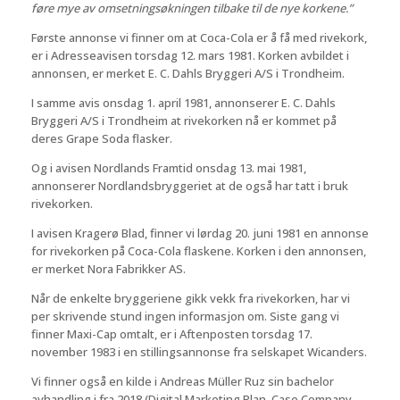
føre mye av omsetningsøkningen tilbake til de nye korkene.”
Første annonse vi finner om at Coca-Cola er å få med rivekork,
er i Adresseavisen torsdag 12. mars 1981. Korken avbildet i
annonsen, er merket E. C. Dahls Bryggeri A/S i Trondheim.
I samme avis onsdag 1. april 1981, annonserer E. C. Dahls
Bryggeri A/S i Trondheim at rivekorken nå er kommet på
deres Grape Soda flasker.
Og i avisen Nordlands Framtid onsdag 13. mai 1981,
annonserer Nordlandsbryggeriet at de også har tatt i bruk
rivekorken.
I avisen Kragerø Blad, finner vi lørdag 20. juni 1981 en annonse
for rivekorken på Coca-Cola flaskene. Korken i den annonsen,
er merket Nora Fabrikker AS.
Når de enkelte bryggeriene gikk vekk fra rivekorken, har vi
per skrivende stund ingen informasjon om. Siste gang vi
finner Maxi-Cap omtalt, er i Aftenposten torsdag 17.
november 1983 i en stillingsannonse fra selskapet Wicanders.
Vi finner også en kilde i Andreas Müller Ruz sin bachelor
avhandling i fra 2018 (Digital Marketing Plan, Case Company