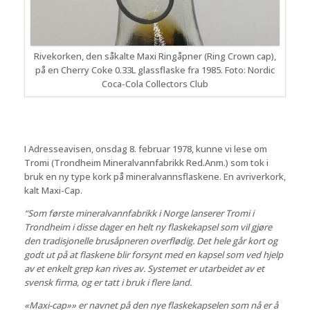
Rivekorken, den såkalte Maxi Ringåpner (Ring Crown cap),
på en Cherry Coke 0.33L glassflaske fra 1985. Foto: Nordic
Coca-Cola Collectors Club
I Adresseavisen, onsdag 8. februar 1978, kunne vi lese om
Tromi (Trondheim Mineralvannfabrikk Red.Anm.) som tok i
bruk en ny type kork på mineralvannsflaskene. En avriverkork,
kalt Maxi-Cap.
“Som første mineralvannfabrikk i Norge lanserer Tromi i
Trondheim i disse dager en helt ny flaskekapsel som vil gjøre
den tradisjonelle brusåpneren overflødig. Det hele går kort og
godt ut på at flaskene blir forsynt med en kapsel som ved hjelp
av et enkelt grep kan rives av. Systemet er utarbeidet av et
svensk firma, og er tatt i bruk i flere land.
«Maxi-cap»» er navnet på den nye flaskekapselen som nå er å