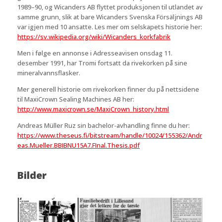
1989–90, og Wicanders AB flyttet produksjonen til utlandet av
samme grunn, slik at bare Wicanders Svenska Försäljnings AB
var igjen med 10 ansatte. Les mer om selskapets historie her:
https://sv.wikipedia.org/wiki/Wicanders_korkfabrik
Men i følge en annonse i Adresseavisen onsdag 11.
desember 1991, har Tromi fortsatt da rivekorken på sine
mineralvannsflasker.
Mer generell historie om rivekorken finner du på nettsidene
til MaxiCrown Sealing Machines AB her:
http://www.maxicrown.se/MaxiCrown_history.html
Andreas Müller Ruz sin bachelor-avhandling finne du her:
https://www.theseus.fi/bitstream/handle/10024/155362/Andr
eas.Mueller.BBIBNU15A7.FInal.Thesis.pdf
Bilder