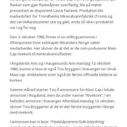
flasker som gjør flaskeåpner overflødig, ble på møtet
presentert av disponent Lasse Færøvik. Produktet ble
markedsført for Trondheims Mineralvannfabrikk (Tromi) og
det var milliardsummer ute og gikk, enda så «lite» produktet
var i og for seg.
Den 3. oktober 1980, finner vi en stillingsannonse i
Aftenposten hvor selskapet Wicanders Norge søker
medarbeider. Her skriver de at det er de som poduserer Maxi-
Cap rivekork til mineralvannsflasker.
I Rogalands Avis og i Haugesunds Avis mandag 13. oktober
1980, kunne vi lese at også Tou bryggeri i Stavanger tar i bruk
Maxi-cap. Artikkelene viser også de første offisielle bildene av
korken.
Samme måned starter Tou å annonsere for Maxi-Cap i lokale
annonser i Rogaland, men da under navnet “Rivekork”. I en
helsides annonse i Stavanger Aftenblad mandag 13. oktober,
skriver Tou Bryggerier at de er det første bryggeriet i Norge
med rivekork.
I annonsen kan vi lese:
“Flaskeåpnerens fulle betydning