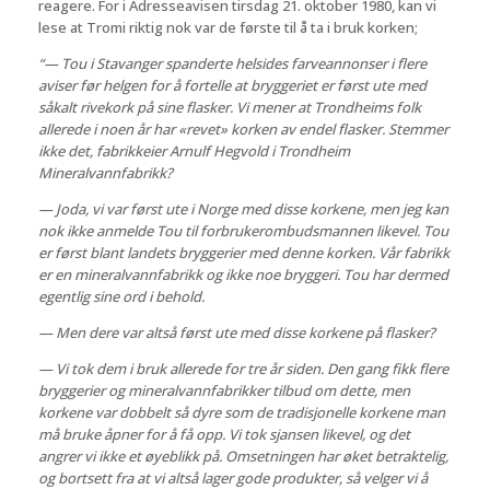
reagere. For i Adresseavisen tirsdag 21. oktober 1980, kan vi
lese at Tromi riktig nok var de første til å ta i bruk korken;
“— Tou i Stavanger spanderte helsides farveannonser i flere
aviser før helgen for å fortelle at bryggeriet er først ute med
såkalt rivekork på sine flasker. Vi mener at Trondheims folk
allerede i noen år har «revet» korken av endel flasker. Stemmer
ikke det, fabrikkeier Arnulf Hegvold i Trondheim
Mineralvannfabrikk?
— Joda, vi var først ute i Norge med disse korkene, men jeg kan
nok ikke anmelde Tou til forbrukerombudsmannen likevel. Tou
er først blant landets bryggerier med denne korken. Vår fabrikk
er en mineralvannfabrikk og ikke noe bryggeri. Tou har dermed
egentlig sine ord i behold.
— Men dere var altså først ute med disse korkene på flasker?
— Vi tok dem i bruk allerede for tre år siden. Den gang fikk flere
bryggerier og mineralvannfabrikker tilbud om dette, men
korkene var dobbelt så dyre som de tradisjonelle korkene man
må bruke åpner for å få opp. Vi tok sjansen likevel, og det
angrer vi ikke et øyeblikk på. Omsetningen har øket betraktelig,
og bortsett fra at vi altså lager gode produkter, så velger vi å