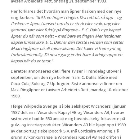
avisen Arbeidets Rett, onsdag 21. september 1983.
Her forklares det hvordan man åpner flasken med den nye
ring-korken:
“Stikk en finger i ringen. Dra rett ut, så opp – og
flasken er åpen. Uansett om du er sterk eller svak, ung eller
gammel, tørr eller fuktig på fingrene – E. C. Dahls nye kapsel
åpner du når som helst – med bare en finger! Mer lettåpnet
kapsel finnes ikke. E. C. Dahl er den første i verden som setter
Maxi ringåpner på alt mineralvann. Det kaller vi fremsynt og
forbrukervennlig. Så neste gang er det bare å «ringe opp» en
kapsel når du er tørst.”
Deretter annonseres det i flere aviser i Trøndelag utover i
september, om den nye korken fra E. C. Dahls. Både med
Coca-Cola, Solo og 7-Up-logoer. Siste annonse vi finner om
Maxi Ringåpner er i avisen Arbeidets Rett, mandag 10. oktober
1983.
I følge Wikipedia Sverige, så ble selskapet Wicanders i januar
1987 delt inn i Wicanders Kapsyl AB og Wicanders AB, hvorav
sistnevnte hadde 550 ansatte og hovedsakelig fokuserte på
gulv- og interiørprodukter. Wicanders AB ble kjøpt opp i 1989
av det portugisiske Ipocork S.A. (nå Corticeira Amorim). På
grunn av konkurranse la Wicanders Kapsyl AB ned driften i