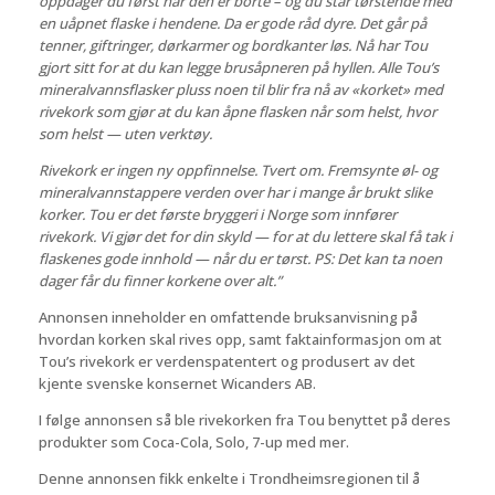
oppdager du først når den er borte – og du står tørstende med
en uåpnet flaske i hendene. Da er gode råd dyre. Det går på
tenner, giftringer, dørkarmer og bordkanter løs. Nå har Tou
gjort sitt for at du kan legge brusåpneren på hyllen. Alle Tou’s
mineralvannsflasker pluss noen til blir fra nå av «korket» med
rivekork som gjør at du kan åpne flasken når som helst, hvor
som helst — uten verktøy.
Rivekork er ingen ny oppfinnelse. Tvert om. Fremsynte øl- og
mineralvannstappere verden over har i mange år brukt slike
korker. Tou er det første bryggeri i Norge som innfører
rivekork. Vi gjør det for din skyld — for at du lettere skal få tak i
flaskenes gode innhold — når du er tørst. PS: Det kan ta noen
dager får du finner korkene over alt.”
Annonsen inneholder en omfattende bruksanvisning på
hvordan korken skal rives opp, samt faktainformasjon om at
Tou’s rivekork er verdenspatentert og produsert av det
kjente svenske konsernet Wicanders AB.
I følge annonsen så ble rivekorken fra Tou benyttet på deres
produkter som Coca-Cola, Solo, 7-up med mer.
Denne annonsen fikk enkelte i Trondheimsregionen til å