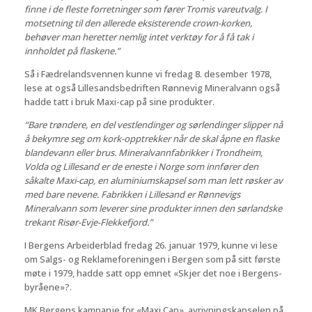
finne i de fleste forretninger som fører Tromis vareutvalg. I
motsetning til den allerede eksisterende crown-korken,
behøver man heretter nemlig intet verktøy for å få tak i
innholdet på flaskene.”
Så i Fædrelandsvennen kunne vi fredag 8. desember 1978,
lese at også Lillesandsbedriften Rønnevig Mineralvann også
hadde tatt i bruk Maxi-cap på sine produkter.
“Bare trøndere, en del vestlendinger og sørlendinger slipper nå
å bekymre seg om kork-opptrekker når de skal åpne en flaske
blandevann eller brus. Mineralvannfabrikker i Trondheim,
Volda og Lillesand er de eneste i Norge som innfører den
såkalte Maxi-cap, en aluminiumskapsel som man lett røsker av
med bare nevene. Fabrikken i Lillesand er Rønnevigs
Mineralvann som leverer sine produkter innen den sørlandske
trekant Risør-Evje-Flekkefjord.”
I Bergens Arbeiderblad fredag 26. januar 1979, kunne vi lese
om Salgs- og Reklameforeningen i Bergen som på sitt første
møte i 1979, hadde satt opp emnet «Skjer det noe i Bergens-
byråene»?.
MK Bergens kampanje for «Maxi Cap», avrivningskapselen på