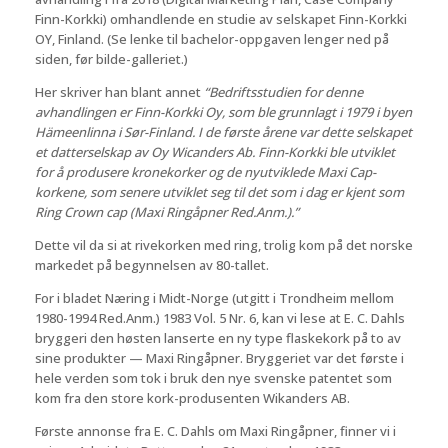
Finn-Korkki) omhandlende en studie av selskapet Finn-Korkki
OY, Finland. (Se lenke til bachelor-oppgaven lenger ned på
siden, før bilde-galleriet.)
Her skriver han blant annet
“Bedriftsstudien for denne
avhandlingen er Finn-Korkki Oy, som ble grunnlagt i 1979 i byen
Hämeenlinna i Sør-Finland. I de første årene var dette selskapet
et datterselskap av Oy Wicanders Ab. Finn-Korkki ble utviklet
for å produsere kronekorker og de nyutviklede Maxi Cap-
korkene, som senere utviklet seg til det som i dag er kjent som
Ring Crown cap (Maxi Ringåpner Red.Anm.).”
Dette vil da si at rivekorken med ring, trolig kom på det norske
markedet på begynnelsen av 80-tallet.
For i bladet Næring i Midt-Norge (utgitt i Trondheim mellom
1980-1994 Red.Anm.) 1983 Vol. 5 Nr. 6, kan vi lese at E. C. Dahls
bryggeri den høsten lanserte en ny type flaskekork på to av
sine produkter — Maxi Ringåpner. Bryggeriet var det første i
hele verden som tok i bruk den nye svenske patentet som
kom fra den store kork-produsenten Wikanders AB.
Første annonse fra E. C. Dahls om Maxi Ringåpner, finner vi i