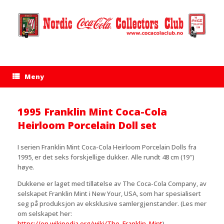
Hopp
til
innhold
Meny
1995 Franklin Mint Coca-Cola
Heirloom Porcelain Doll set
I serien Franklin Mint Coca-Cola Heirloom Porcelain Dolls fra
1995, er det seks forskjellige dukker. Alle rundt 48 cm (19″)
høye.
Dukkene er laget med tillatelse av The Coca-Cola Company, av
selskapet Franklin Mint i New Your, USA, som har spesialisert
seg på produksjon av eksklusive samlergjenstander. (Les mer
om selskapet her:
https://en.wikipedia.org/wiki/The_Franklin_Mint
)