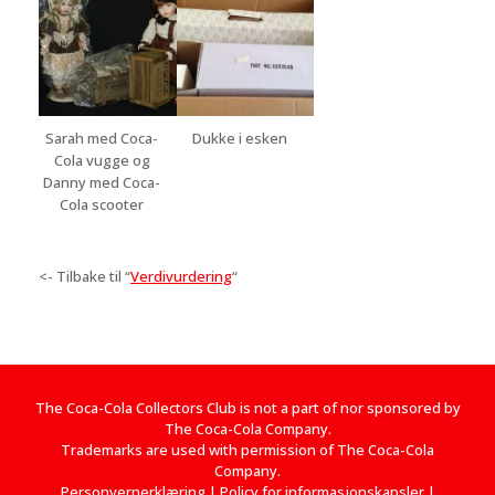
Sarah med Coca-
Dukke i esken
Cola vugge og
Danny med Coca-
Cola scooter
<- Tilbake til “
Verdivurdering
“
The Coca-Cola Collectors Club is not a part of nor sponsored by
The Coca-Cola Company.
Trademarks are used with permission of The Coca-Cola
Company.
Personvernerklæring
|
Policy for informasjonskapsler
|