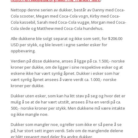
Nettopp denne serien av dukker, består av Danny med Coca-
Cola scooter, Megan med Coca-Cola vogn, Kirby med Coca-
Cola kassebil, Sarah med Coca-Cola vugge, Morgan med Coca-
Cola slede og Matthew med Coca-Cola hundehus.
Alle dukkene ble solgt separat og ikke som sett, for $206.00
USD per stykk, og ble levert i egne samler esker for
oppbevaring.
Verdien på disse dukkene, anses å ligge på ca. 1.500,- norske
kroner per dukke, om de ligger i sine respektive esker og at
eskene ikke har vært synlig åpnet. Dukker i esker som har
vært synlig åpnet ansees å være verdt ca. 1.000,- norske
kroner per dukke.
Dukker uten esker, som kan ha litt støv på seg og hvor det er
mulig å se at de har vært utstilt, ansees å ha en verdi på ca.
500,- norske kroner per stykk. Men dukkene må være intakte
og ikke mangle noe.
Dukker som mangler noe, og/eller som ikke er så pene å se
på, har stort sett ingen verdi. Selv om de manglende delene
er blitt reparert med deler fra andre dukker.