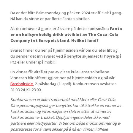
Da er det blitt Palmesøndag og påsken 2024 er offisielt i gang.
Nå kan du vinne et par flotte Fanta solbriller.
Alt du behøver å gjøre, er å svare på dette spørsmålet:
Fanta
er en kullsyreholdig drikk utviklet av The Coca-Cola
Company i et Europeisk land. Hvilket land?
Svaret finner du her på hjemmesiden vår om du leter litt og
du sender det inn svaret ved å benytte skjemaet til høyre (på
PC) eller under (på mobil).
En vinner får altså et par av disse kule Fanta solbrillene.
Vinneren blir offentliggjort her på hjemmesiden og på vår
Facebokside
, 2. påskedag (1. april). Konkurransen avsluttes
31.03.24, Kl. 23:00.
Konkurransen er ikke i samarbeid med Meta eller Coca-Cola.
Dine personopplysninger benyttes kun til å trekke en vinner av
konkurransen og informasjonen slettes etter at vinner av
konkurransen er trukket. Opplysningene deles ikke med
partnere eller tredjeparter. Vi ber om både mobilnummer og e-
postadresse for å være sikker på å nå en vinner, i tilfelle