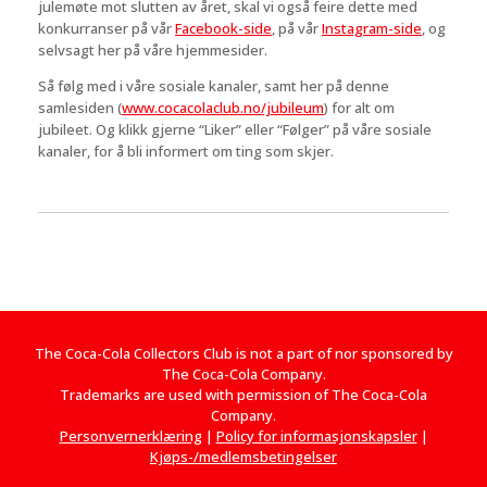
julemøte mot slutten av året, skal vi også feire dette med
konkurranser på vår
Facebook-side
, på vår
Instagram-side
, og
selvsagt her på våre hjemmesider.
Så følg med i våre sosiale kanaler, samt her på denne
samlesiden (
www.cocacolaclub.no/jubileum
) for alt om
jubileet. Og klikk gjerne “Liker” eller “Følger” på våre sosiale
kanaler, for å bli informert om ting som skjer.
The Coca-Cola Collectors Club is not a part of nor sponsored by
The Coca-Cola Company.
Trademarks are used with permission of The Coca-Cola
Company.
Personvernerklæring
|
Policy for informasjonskapsler
|
Kjøps-/medlemsbetingelser