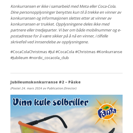
Konkurransen er ikke i samarbeid med Meta eller Coca-Cola.
Dine personopplysninger benyttes kun til å trekke en vinner av
konkurransen og informasjonen slettes etter at vinner av
konkurransen er trukket. Opplysningene deles ikke med
partnere eller tredjeparter. Vi ber om både mobilnummer og e-
postadresse for å være sikker på å nå en vinner, i tilfelle
skrivefeil ved innsendelse av opplysningene.
#CocaColaChristmas #Jul #CocaCola #Christmas #Konkurranse
#Jubileum #nordic_cocacola_club
Jubileumskonkurranse #2 – Påske
(Postet 24. mars 2024 av Publication.Director)