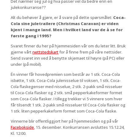
Det nærmer seg jul og hva passer vel da bedre enn en
julekonkurranse??
Alt du behøver å gjøre, er å svare på dette spørsmålet:
Coca-
Cola sine juletrailere (Christmas Caravan) er viden
kjent i mange land. Men i hvilket land var de å se for
første gang i 1995?
Svaret finner du her på hjemmesiden vår om du leter litt. Bruk
gjerne vårt
nettstedskart
for å finne frem på våre nettsider.
Send svaret inn ved å benytte skjemaet til høyre (på PC) eller
under (på mobil).
Én vinner får hovedpremien som består av 1 stk. Coca-Cola
isbøtte, 1 stk. Coca-Cola julenisselue til voksen, 1 stk. Coca-
Cola flaskegenser med nisselue, 2 stk. 2-pakk små nisseluer
til Coca-Cola flasker og 2 stk. små pepperkakeformer formet
som Coca-Cola flasker. I tillegg trekker vi 5 vinnere som hver
får tilsendt 1 stk. 2-pakk små nisseluer til Coca-Cola flasker og
1 stk. liten pepperkakeform formet som Coca-Cola flaske.
Vinnerne blir offentliggjort her på hjemmesiden og på vår
Facebokside
, 15. desember. Konkurransen avsluttes 15.12.24,
Kl. 12:00.