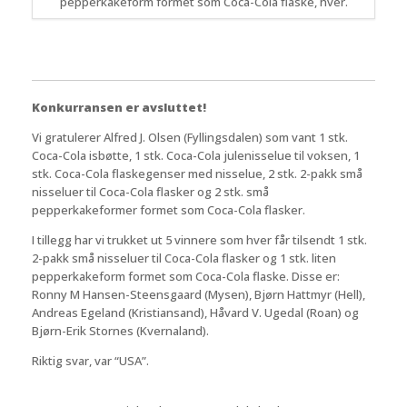
pepperkakeform formet som Coca-Cola flaske, hver.
Konkurransen er avsluttet!
Vi gratulerer Alfred J. Olsen (Fyllingsdalen) som vant 1 stk.
Coca-Cola isbøtte, 1 stk. Coca-Cola julenisselue til voksen, 1
stk. Coca-Cola flaskegenser med nisselue, 2 stk. 2-pakk små
nisseluer til Coca-Cola flasker og 2 stk. små
pepperkakeformer formet som Coca-Cola flasker.
I tillegg har vi trukket ut 5 vinnere som hver får tilsendt 1 stk.
2-pakk små nisseluer til Coca-Cola flasker og 1 stk. liten
pepperkakeform formet som Coca-Cola flaske. Disse er:
Ronny M Hansen-Steensgaard (Mysen), Bjørn Hattmyr (Hell),
Andreas Egeland (Kristiansand), Håvard V. Ugedal (Roan) og
Bjørn-Erik Stornes (Kvernaland).
Riktig svar, var “USA”.