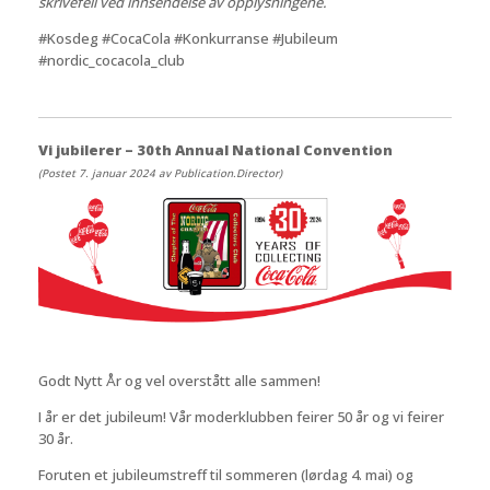
skrivefeil ved innsendelse av opplysningene.
#Kosdeg #CocaCola #Konkurranse #Jubileum
#nordic_cocacola_club
Vi jubilerer – 30th Annual National Convention
(Postet 7. januar 2024 av Publication.Director)
Godt Nytt År og vel overstått alle sammen!
I år er det jubileum! Vår moderklubben feirer 50 år og vi feirer
30 år.
Foruten et jubileumstreff til sommeren (lørdag 4. mai) og