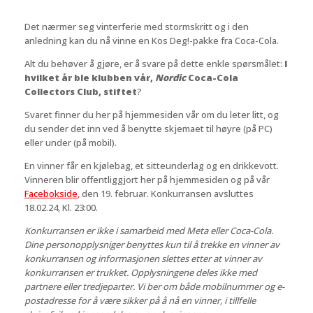
Det nærmer seg vinterferie med stormskritt og i den
anledning kan du nå vinne en Kos Deg!-pakke fra Coca-Cola.
Alt du behøver å gjøre, er å svare på dette enkle spørsmålet:
I
hvilket år ble klubben vår,
Nordic
Coca-Cola
Collectors Club, stiftet
?
Svaret finner du her på hjemmesiden vår om du leter litt, og
du sender det inn ved å benytte skjemaet til høyre (på PC)
eller under (på mobil).
En vinner får en kjølebag, et sitteunderlag og en drikkevott.
Vinneren blir offentliggjort her på hjemmesiden og på vår
Facebokside
, den 19. februar. Konkurransen avsluttes
18.02.24, Kl. 23:00.
Konkurransen er ikke i samarbeid med Meta eller Coca-Cola.
Dine personopplysniger benyttes kun til å trekke en vinner av
konkurransen og informasjonen slettes etter at vinner av
konkurransen er trukket. Opplysningene deles ikke med
partnere eller tredjeparter. Vi ber om både mobilnummer og e-
postadresse for å være sikker på å nå en vinner, i tillfelle